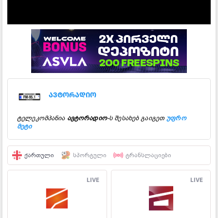
ავტორადიო
ტელეკომპანია
ავტორადიო
-ს შესახებ გაიგეთ
უფრო
მეტი
ᲥᲐᲠᲗᲣᲚᲘ
ᲡᲞᲝᲠᲢᲣᲚᲘ
ᲢᲠᲐᲜᲡᲚᲐᲪᲘᲔᲑᲘ
LIVE
LIVE