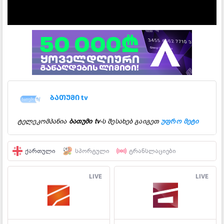
ბათუმი tv
ტელეკომპანია
ბათუმი tv
-ს შესახებ გაიგეთ
უფრო მეტი
ᲥᲐᲠᲗᲣᲚᲘ
ᲡᲞᲝᲠᲢᲣᲚᲘ
ᲢᲠᲐᲜᲡᲚᲐᲪᲘᲔᲑᲘ
LIVE
LIVE